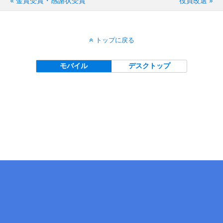
« 金賞受賞・感謝状受賞
役員改選 »
トップに戻る
モバイル
デスクトップ