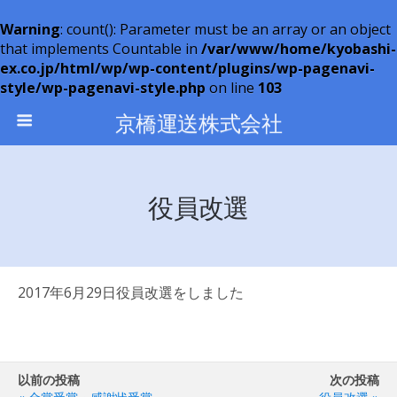
Warning
: count(): Parameter must be an array or an object
that implements Countable in
/var/www/home/kyobashi-
ex.co.jp/html/wp/wp-content/plugins/wp-pagenavi-
style/wp-pagenavi-style.php
on line
103
京橋運送株式会社
役員改選
2017年6月29日役員改選をしました
以前の投稿
次の投稿